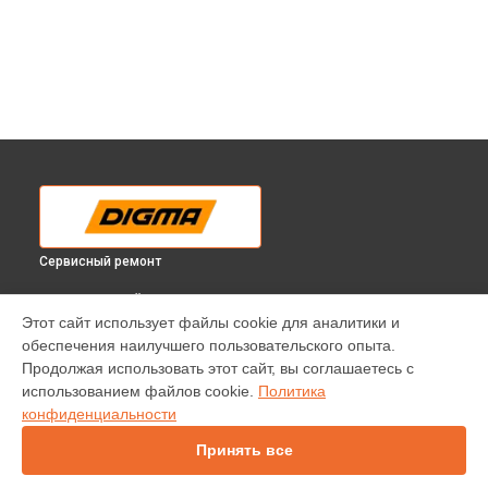
Сервисный ремонт
ВЫБЕРИ СВОЙ ГОРОД
Этот сайт использует файлы cookie для аналитики и
Диагностика телевизора DM-LED50UQ31 Digma в
обеспечения наилучшего пользовательского опыта.
Краснодаре
Продолжая использовать этот сайт, вы соглашаетесь с
Диагностика телевизора DM-LED50UQ31 Digma в
Ростове-
использованием файлов cookie.
Политика
на-Дону
конфиденциальности
Диагностика телевизора DM-LED50UQ31 Digma в
Нижнем
Новгороде
Принять все
Диагностика телевизора DM-LED50UQ31 Digma в
Новосибирске