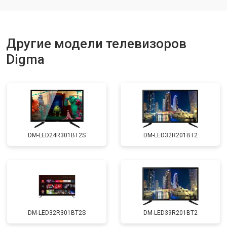
Замена блока питания
от 3700 ₽
Замена матрицы
от 5500 ₽
Заказать
Другие модели телевизоров
Прошивка
от 3900 ₽
Заказать
Digma
Замена трансформаторов
от 4800 ₽
Заказать
подсветки
DM-LED24R301BT2S
DM-LED32R201BT2
DM-LED32R301BT2S
DM-LED39R201BT2