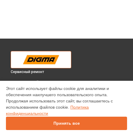
Сервисный ремонт
ВЫБЕРИ СВОЙ ГОРОД
Этот сайт использует файлы cookie для аналитики и
Ремонт телевизора DM-LED43UQ30 Digma в
Краснодаре
обеспечения наилучшего пользовательского опыта.
Ремонт телевизора DM-LED43UQ30 Digma в
Ростове-на-
Продолжая использовать этот сайт, вы соглашаетесь с
Дону
использованием файлов cookie.
Политика
Ремонт телевизора DM-LED43UQ30 Digma в
Нижнем
конфиденциальности
Новгороде
Принять все
Ремонт телевизора DM-LED43UQ30 Digma в
Новосибирске
Ремонт телевизора DM-LED43UQ30 Digma в
Челябинске