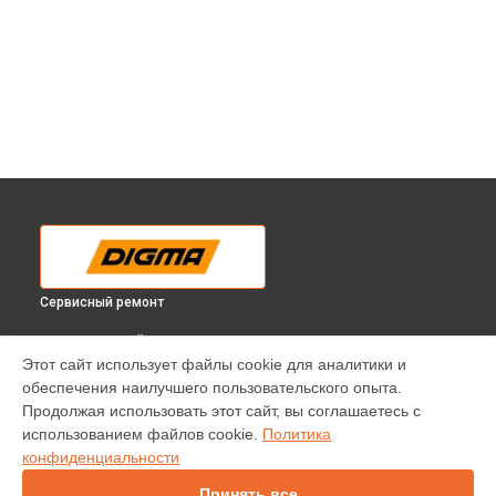
Сервисный ремонт
ВЫБЕРИ СВОЙ ГОРОД
Этот сайт использует файлы cookie для аналитики и
Ремонт телевизора DM-LED40F205BT2 Digma в
Краснодаре
обеспечения наилучшего пользовательского опыта.
Ремонт телевизора DM-LED40F205BT2 Digma в
Ростове-на-
Продолжая использовать этот сайт, вы соглашаетесь с
Дону
использованием файлов cookie.
Политика
Ремонт телевизора DM-LED40F205BT2 Digma в
Нижнем
конфиденциальности
Новгороде
Принять все
Ремонт телевизора DM-LED40F205BT2 Digma в