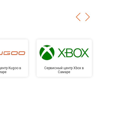
ентр Kugoo в
Сервисный центр Xbox в
Сервисный ц
маре
Самаре
Са