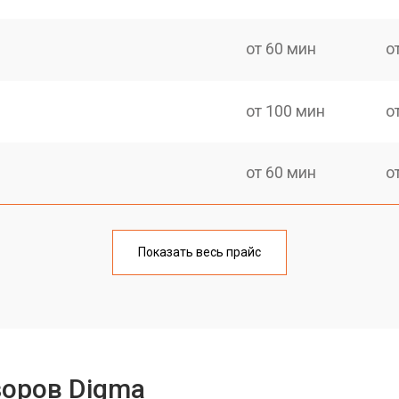
от 60 мин
о
от 100 мин
о
от 60 мин
о
от 90 мин
о
Показать весь прайс
от 70 мин
о
от 80 мин
о
зоров Digma