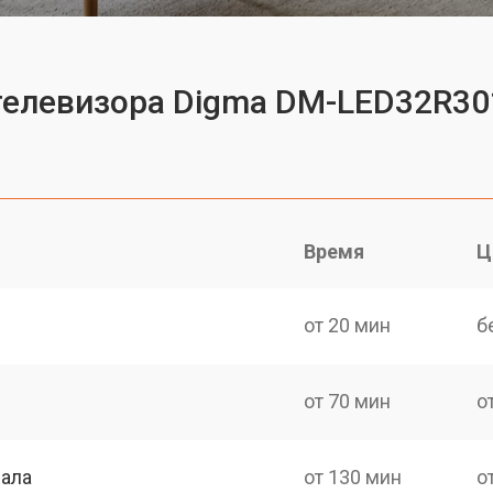
 телевизора Digma DM-LED32R3
Время
Ц
от 20 мин
б
от 70 мин
о
нала
от 130 мин
о