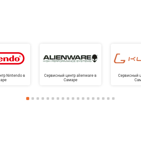
тр Nintendo в
Сервисный центр alienware в
Сервисный ц
аре
Самаре
Са