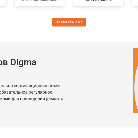
от 110 мин
о
и
от 80 мин
о
ов Digma
ительно сертифицированными
обязательное регулярное
сками для проведения ремонта