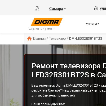
ули
Самара
▼
УСЛУГИ
Сервисный ремонт
Главная
/
Телевизор
/
DM-LED32R301BT2S
Ремонт телевизора 
LED32R301BT2S в С
Ваш телевизор Digma DM-LED32R301BT2S нуж
ремонте в Самаре? Наш сервисный центр пре
для любых неисправностей.
Наши преимущества: