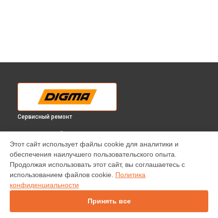
Сервисный ремонт
ВЫБЕРИ СВОЙ ГОРОД
Этот сайт использует файлы cookie для аналитики и
Диагностика телевизора DM-LED24SQ20 Digma в
обеспечения наилучшего пользовательского опыта.
Краснодаре
Продолжая использовать этот сайт, вы соглашаетесь с
Диагностика телевизора DM-LED24SQ20 Digma в
Ростове-
использованием файлов cookie.
Политика
на-Дону
конфиденциальности
Диагностика телевизора DM-LED24SQ20 Digma в
Нижнем
Новгороде
Принять все
Диагностика телевизора DM-LED24SQ20 Digma в
Новосибирске