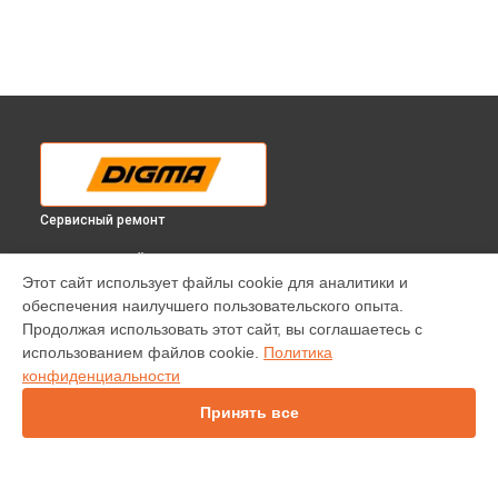
Сервисный ремонт
ВЫБЕРИ СВОЙ ГОРОД
Этот сайт использует файлы cookie для аналитики и
Замена резистора телевизора DM-LED24R201BT2 Digma в
обеспечения наилучшего пользовательского опыта.
Краснодаре
Продолжая использовать этот сайт, вы соглашаетесь с
Замена резистора телевизора DM-LED24R201BT2 Digma в
использованием файлов cookie.
Политика
Ростове-на-Дону
конфиденциальности
Замена резистора телевизора DM-LED24R201BT2 Digma в
Нижнем Новгороде
Принять все
Замена резистора телевизора DM-LED24R201BT2 Digma в
Новосибирске
Замена резистора телевизора DM-LED24R201BT2 Digma в
Челябинске