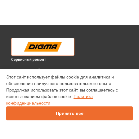
Сервисный ремонт
ВЫБЕРИ СВОЙ ГОРОД
Этот сайт использует файлы cookie для аналитики и
Диагностика монитора Digma в
Краснодаре
обеспечения наилучшего пользовательского опыта.
Диагностика монитора Digma в
Ростове-на-Дону
Продолжая использовать этот сайт, вы соглашаетесь с
Диагностика монитора Digma в
Нижнем Новгороде
использованием файлов cookie.
Политика
конфиденциальности
Диагностика монитора Digma в
Новосибирске
Диагностика монитора Digma в
Челябинске
Принять все
Диагностика монитора Digma в
Екатеринбурге
Диагностика монитора Digma в
Казани
Диагностика монитора Digma в
Уфе
Диагностика монитора Digma в
Воронеже