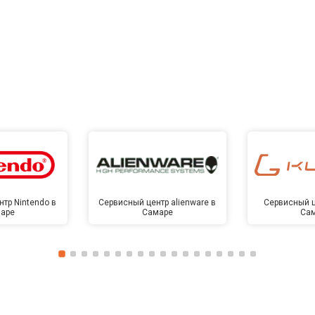
тр Nintendo в
Сервисный центр alienware в
Сервисный ц
аре
Самаре
Са