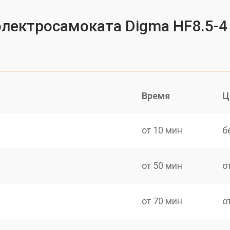
электросамоката Digma HF8.5-4
Время
Ц
от 10 мин
б
от 50 мин
о
от 70 мин
о