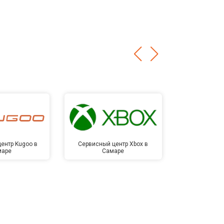
ентр Kugoo в
Сервисный центр Xbox в
Сервисный ц
маре
Самаре
Са