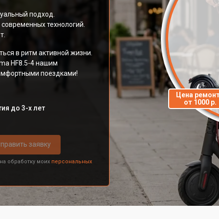
дуальный подход.
 современных технологий.
т.
ться в ритм активной жизни.
ma HF8.5-4 нашим
омфортными поездками!
Цена ремон
от 1000 р.
ия до 3-х лет
править заявку
 на обработку моих
персональных