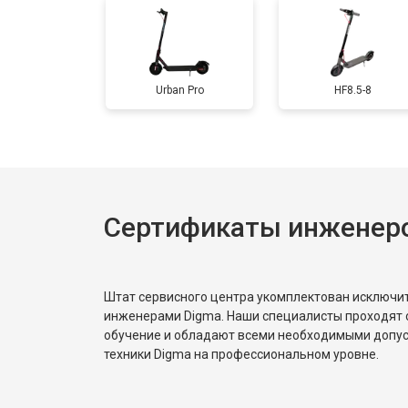
Замена подсветки
Urban Pro
HF8.5-8
Гидроизоляция
Ремонт платы управления (восстан
Сертификаты инженер
Замена корпуса
Замена аккумулятора
Штат сервисного центра укомплектован исключ
инженерами Digma. Наши специалисты проходят 
обучение и обладают всеми необходимыми допу
техники Digma на профессиональном уровне.
Замена камеры