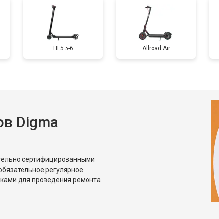
от 50 мин
о
HF5.5-6
Allroad Air
от 40 мин
о
овление)
от 80 мин
о
ов Digma
от 50 мин
о
от 60 мин
о
ительно сертифицированными
обязательное регулярное
сками для проведения ремонта
от 50 мин
о