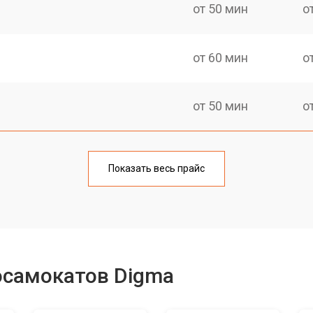
от 50 мин
о
от 60 мин
о
от 50 мин
о
от 60 мин
о
Показать весь прайс
от 40 мин
о
от 50 мин
о
осамокатов Digma
лаги
от 50 мин
о